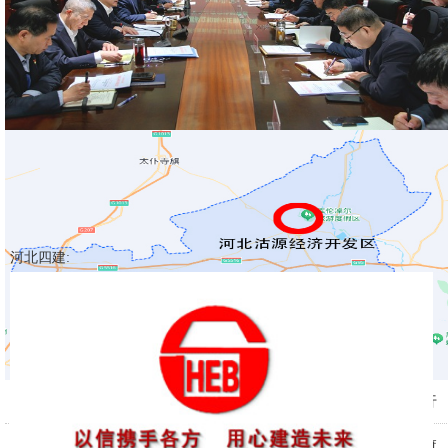
河北四建:
河北四建:公司党委理论学习中心组开展树立和践行
2026-06-04
河北四建:华东分公司德兰明海项目部喜获业主锦旗
正确政绩观专题学习
2026-05-27