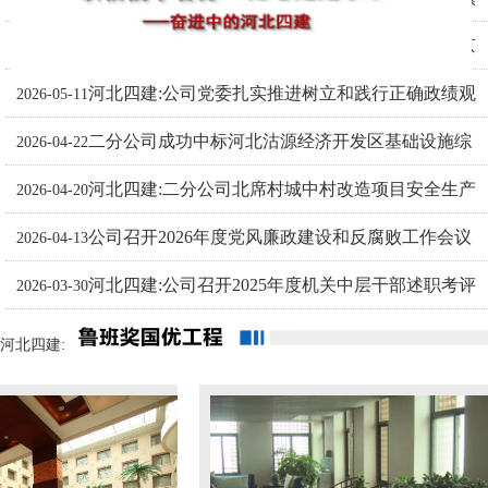
河北四建:河北省建筑业协会会长梁军一行到宁晋京
与感谢信
2026-05-18
河北四建:公司党委扎实推进树立和践行正确政绩观
宁医院项目检查指导工作
2026-05-11
二分公司成功中标河北沽源经济开发区基础设施综
学习教育
2026-04-22
河北四建:二分公司北席村城中村改造项目安全生产
合提升建设项目第二标段
2026-04-20
公司召开2026年度党风廉政建设和反腐败工作会议
树标杆
2026-04-13
河北四建:公司召开2025年度机关中层干部述职考评
2026-03-30
大会
河北四建: