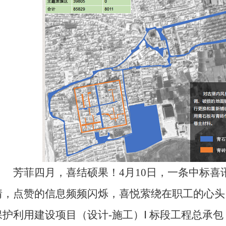
芳菲四月，喜结硕果！4月10日，一条中标喜
情，点赞的信息频频闪烁，喜悦萦绕在职工的心头
保护利用建设项目（设计-施工）Ⅰ 标段工程总承包