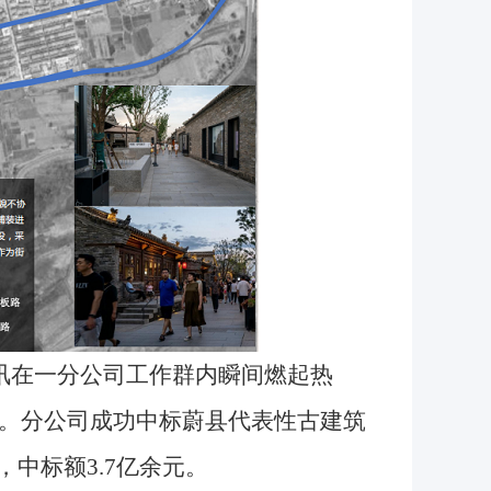
讯在一分公司工作群内瞬间燃起热
。分公司成功中标蔚县代表性古建筑
，中标额3.7亿余元。